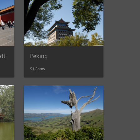
Peking
adt
54 Fotos