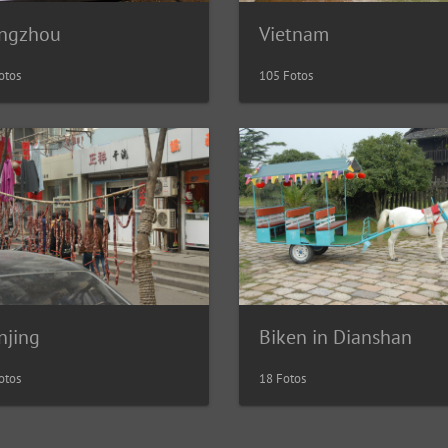
ngzhou
Vietnam
otos
105 Fotos
njing
Biken in Dianshan
otos
18 Fotos