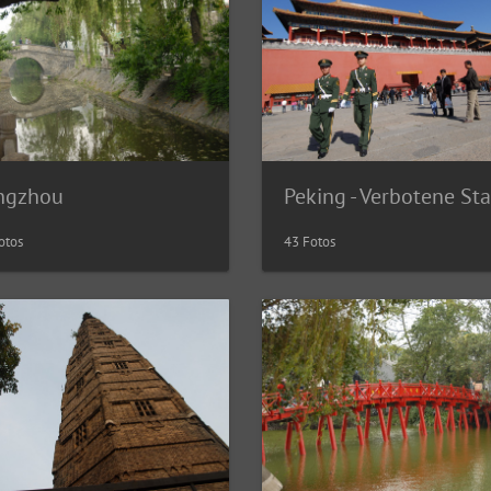
ngzhou
Peking - Verbotene St
otos
43 Fotos