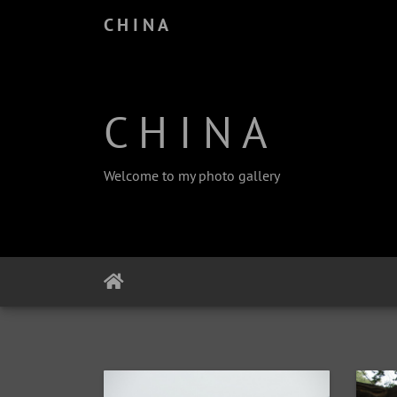
C H I N A
C H I N A
Welcome to my photo gallery