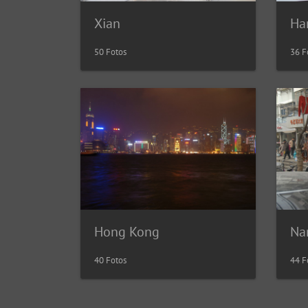
Xian
Ha
50 Fotos
36 F
Hong Kong
Na
40 Fotos
44 F