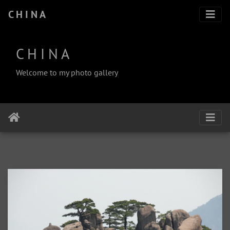
C H I N A
C H I N A
Welcome to my photo gallery