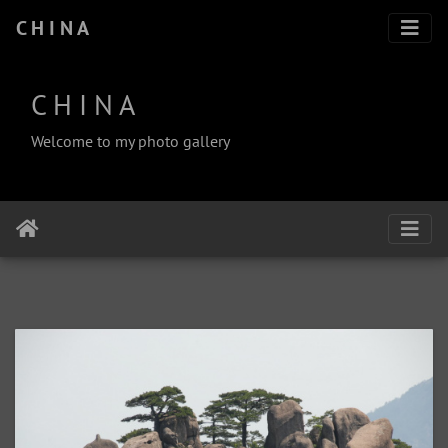
C H I N A
C H I N A
Welcome to my photo gallery