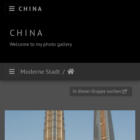
C H I N A
C H I N A
Welcome to my photo gallery
Moderne Stadt
In dieser Gruppe suchen