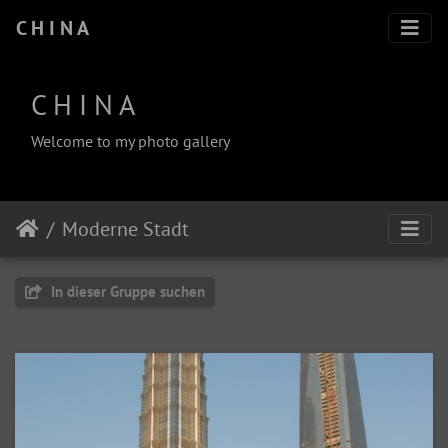
C H I N A
C H I N A
Welcome to my photo gallery
Moderne Stadt
In dieser Gruppe suchen