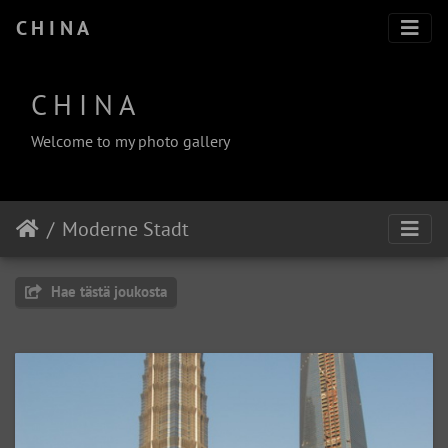
C H I N A
C H I N A
Welcome to my photo gallery
Moderne Stadt
Hae tästä joukosta